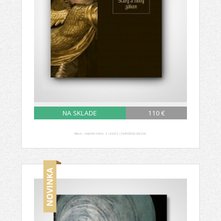
NA SKLADE
110 €
BIBLIA – MAJSTER PAVOL Z LEVOČE (ZMENŠENÁ VERZIA)